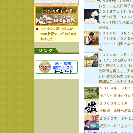
ＤＡSＨ村にて収穫
おとこ」を入口壽子
２０１６年１１月 ６
「ザ！鉄腕！ＤＡＳ
ＤＡSＨ村にて米鑑
が試食。
イリグチの取り組みが
２０１６年 ６月１
NHK教育テレビで紹介さ
「ザ！鉄腕！ＤＡＳ
れました！
ンクール：国際大会
断。
２０１０年 １月１
イリグチの活動がＮ
屋と農家の大きな挑
放棄田を再生し、安
しい環境の魅力に引
詳細はこちらをクリッ
２００４年 ３月１
小さな生物達が住め
２００３年１１月
全国米・食味分析鑑
２０００年 ９月１
読売テレビ「あさイ