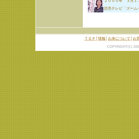
２０００年 ３月１
読売テレビ「ズーム
ＴＯＰ
│
情報
│
お米について
│
お
COPYRIGHT(C) 200