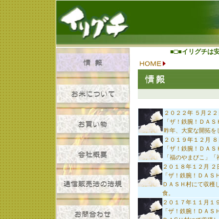
■□■イリグチは
２０２２年 ５月２２
「ザ！鉄腕！ＤＡＳ
昨年、大変な開拓を
２０１９年１２月 ８
「ザ！鉄腕！ＤＡＳ
「福のやまびこ」「
２０１８年１２月 ２
「ザ！鉄腕！ＤＡＳ
ＤＡＳＨ村にて収穫
食。
２０１７年１１月１
「ザ！鉄腕！ＤＡＳ